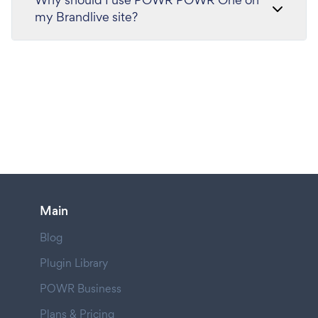
my Brandlive site?
Main
Blog
Plugin Library
POWR Business
Plans & Pricing