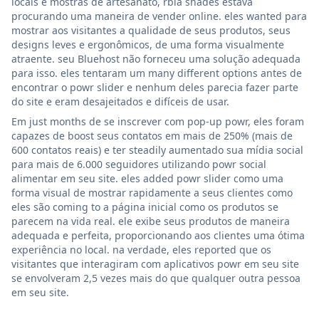
locais e mostras de artesanato, rbia shades estava
procurando uma maneira de vender online. eles wanted para
mostrar aos visitantes a qualidade de seus produtos, seus
designs leves e ergonômicos, de uma forma visualmente
atraente. seu Bluehost não forneceu uma solução adequada
para isso. eles tentaram um many different options antes de
encontrar o powr slider e nenhum deles parecia fazer parte
do site e eram desajeitados e difíceis de usar.
Em just months de se inscrever com pop-up powr, eles foram
capazes de boost seus contatos em mais de 250% (mais de
600 contatos reais) e ter steadily aumentado sua mídia social
para mais de 6.000 seguidores utilizando powr social
alimentar em seu site. eles added powr slider como uma
forma visual de mostrar rapidamente a seus clientes como
eles são coming to a página inicial como os produtos se
parecem na vida real. ele exibe seus produtos de maneira
adequada e perfeita, proporcionando aos clientes uma ótima
experiência no local. na verdade, eles reported que os
visitantes que interagiram com aplicativos powr em seu site
se envolveram 2,5 vezes mais do que qualquer outra pessoa
em seu site.