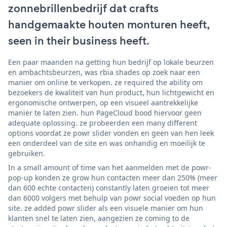
zonnebrillenbedrijf dat crafts
handgemaakte houten monturen heeft,
seen in their business heeft.
Een paar maanden na getting hun bedrijf op lokale beurzen
en ambachtsbeurzen, was rbia shades op zoek naar een
manier om online te verkopen. ze required the ability om
bezoekers de kwaliteit van hun product, hun lichtgewicht en
ergonomische ontwerpen, op een visueel aantrekkelijke
manier te laten zien. hun PageCloud bood hiervoor geen
adequate oplossing. ze probeerden een many different
options voordat ze powr slider vonden en geen van hen leek
een onderdeel van de site en was onhandig en moeilijk te
gebruiken.
In a small amount of time van het aanmelden met de powr-
pop-up konden ze grow hun contacten meer dan 250% (meer
dan 600 echte contacten) constantly laten groeien tot meer
dan 6000 volgers met behulp van powr social voeden op hun
site. ze added powr slider als een visuele manier om hun
klanten snel te laten zien, aangezien ze coming to de