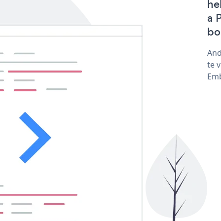
he
a 
bo
And
te 
Emb