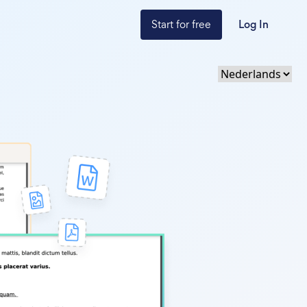
Start for free
Log In