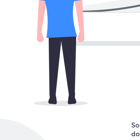
So
do