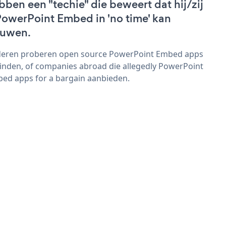
bben een "techie" die beweert dat hij/zij
PowerPoint Embed in 'no time' kan
uwen.
eren proberen open source PowerPoint Embed apps
vinden, of companies abroad die allegedly PowerPoint
ed apps for a bargain aanbieden.