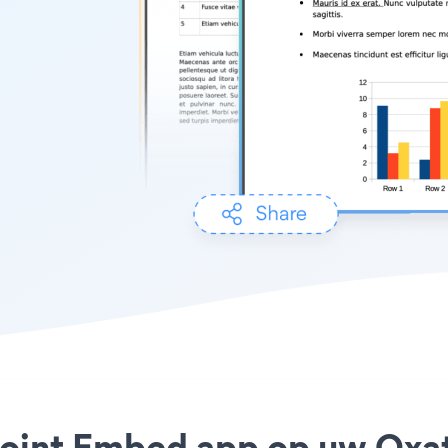
oint Embed app op uw Oxatis