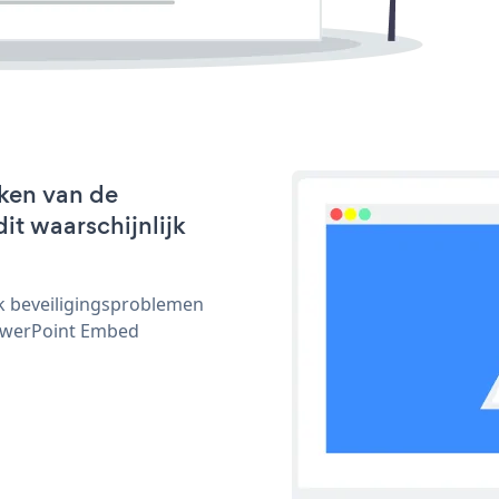
ken van de
it waarschijnlijk
ijk beveiligingsproblemen
owerPoint Embed