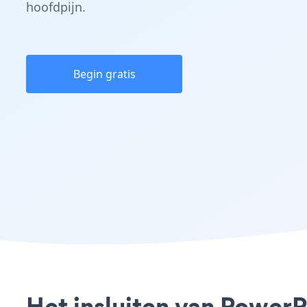
hoofdpijn.
Begin gratis
Het insluiten van PowerP