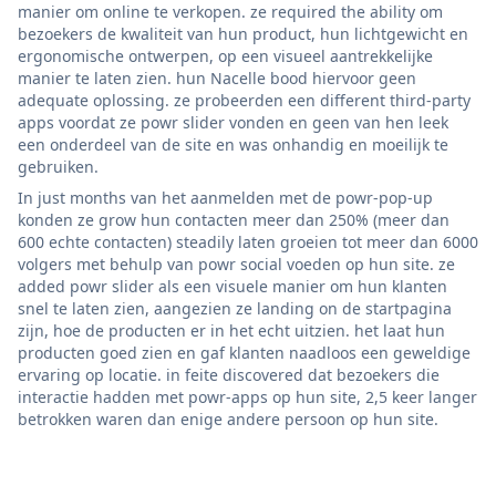
manier om online te verkopen. ze required the ability om
bezoekers de kwaliteit van hun product, hun lichtgewicht en
ergonomische ontwerpen, op een visueel aantrekkelijke
manier te laten zien. hun Nacelle bood hiervoor geen
adequate oplossing. ze probeerden een different third-party
apps voordat ze powr slider vonden en geen van hen leek
een onderdeel van de site en was onhandig en moeilijk te
gebruiken.
In just months van het aanmelden met de powr-pop-up
konden ze grow hun contacten meer dan 250% (meer dan
600 echte contacten) steadily laten groeien tot meer dan 6000
volgers met behulp van powr social voeden op hun site. ze
added powr slider als een visuele manier om hun klanten
snel te laten zien, aangezien ze landing on de startpagina
zijn, hoe de producten er in het echt uitzien. het laat hun
producten goed zien en gaf klanten naadloos een geweldige
ervaring op locatie. in feite discovered dat bezoekers die
interactie hadden met powr-apps op hun site, 2,5 keer langer
betrokken waren dan enige andere persoon op hun site.