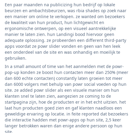
Een paar maanden na publicizing hun bedrijf op lokale
beurzen en ambachtsbeurzen, was rbia shades op zoek naar
een manier om online te verkopen. ze wanted om bezoekers
de kwaliteit van hun product, hun lichtgewicht en
ergonomische ontwerpen, op een visueel aantrekkelijke
manier te laten zien. hun Landingi bood hiervoor geen
adequate oplossing. ze probeerden een different third-party
apps voordat ze powr slider vonden en geen van hen leek
een onderdeel van de site en was onhandig en moeilijk te
gebruiken.
In a small amount of time van het aanmelden met de powr-
pop-up konden ze boost hun contacten meer dan 250% (meer
dan 600 echte contacten) constantly laten groeien tot meer
dan 6000 volgers met behulp van powr social voeden op hun
site. ze added powr slider als een visuele manier om hun
klanten snel te laten zien, aangezien ze coming to de
startpagina zijn, hoe de producten er in het echt uitzien. het
laat hun producten goed zien en gaf klanten naadloos een
geweldige ervaring op locatie. in feite reported dat bezoekers
die interactie hadden met powr-apps op hun site, 2,5 keer
langer betrokken waren dan enige andere persoon op hun
site.