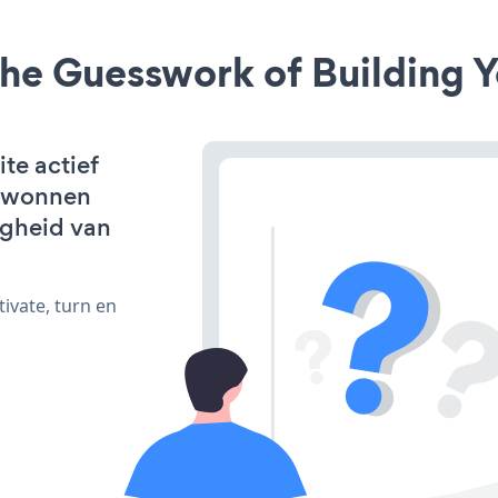
he Guesswork of Building Y
te actief
erwonnen
igheid van
ivate, turn en