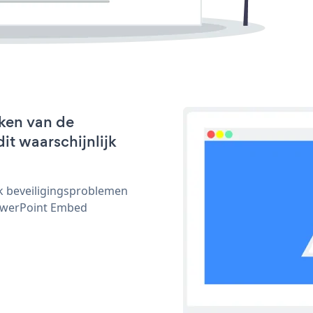
ken van de
it waarschijnlijk
ijk beveiligingsproblemen
owerPoint Embed