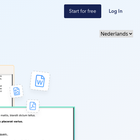
Start for free
Log In