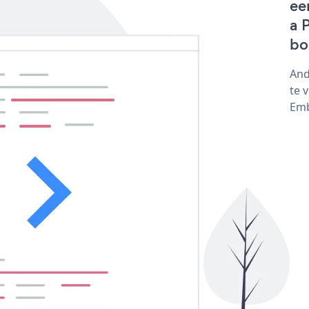
ee
a 
bo
And
te 
Emb