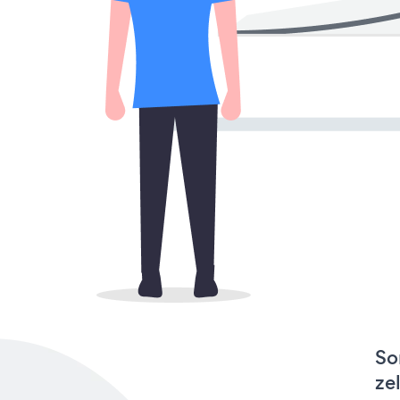
So
ze