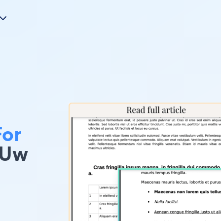
For
 Uw