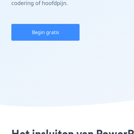
codering of hoofdpijn.
Begin gratis
Het insluiten van Power