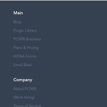
Main
Blog
Plugin Library
POWR Business
Plans & Pricing
HIPAA Forms
Email Blast
Company
About POWR
We're hiring!
Terms of Service