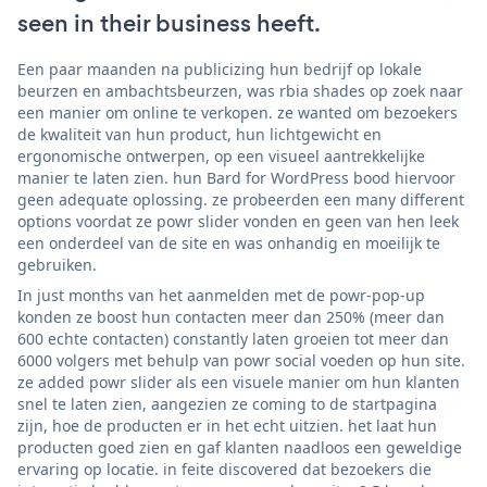
seen in their business heeft.
Een paar maanden na publicizing hun bedrijf op lokale
beurzen en ambachtsbeurzen, was rbia shades op zoek naar
een manier om online te verkopen. ze wanted om bezoekers
de kwaliteit van hun product, hun lichtgewicht en
ergonomische ontwerpen, op een visueel aantrekkelijke
manier te laten zien. hun Bard for WordPress bood hiervoor
geen adequate oplossing. ze probeerden een many different
options voordat ze powr slider vonden en geen van hen leek
een onderdeel van de site en was onhandig en moeilijk te
gebruiken.
In just months van het aanmelden met de powr-pop-up
konden ze boost hun contacten meer dan 250% (meer dan
600 echte contacten) constantly laten groeien tot meer dan
6000 volgers met behulp van powr social voeden op hun site.
ze added powr slider als een visuele manier om hun klanten
snel te laten zien, aangezien ze coming to de startpagina
zijn, hoe de producten er in het echt uitzien. het laat hun
producten goed zien en gaf klanten naadloos een geweldige
ervaring op locatie. in feite discovered dat bezoekers die