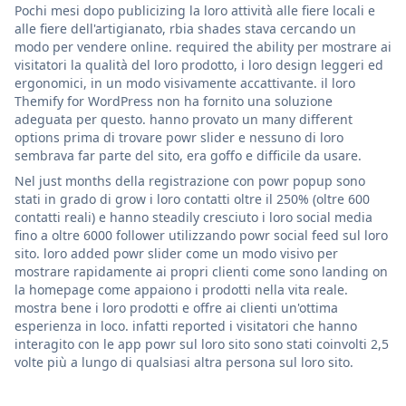
Pochi mesi dopo publicizing la loro attività alle fiere locali e
alle fiere dell'artigianato, rbia shades stava cercando un
modo per vendere online. required the ability per mostrare ai
visitatori la qualità del loro prodotto, i loro design leggeri ed
ergonomici, in un modo visivamente accattivante. il loro
Themify for WordPress non ha fornito una soluzione
adeguata per questo. hanno provato un many different
options prima di trovare powr slider e nessuno di loro
sembrava far parte del sito, era goffo e difficile da usare.
Nel just months della registrazione con powr popup sono
stati in grado di grow i loro contatti oltre il 250% (oltre 600
contatti reali) e hanno steadily cresciuto i loro social media
fino a oltre 6000 follower utilizzando powr social feed sul loro
sito. loro added powr slider come un modo visivo per
mostrare rapidamente ai propri clienti come sono landing on
la homepage come appaiono i prodotti nella vita reale.
mostra bene i loro prodotti e offre ai clienti un'ottima
esperienza in loco. infatti reported i visitatori che hanno
interagito con le app powr sul loro sito sono stati coinvolti 2,5
volte più a lungo di qualsiasi altra persona sul loro sito.