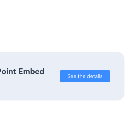
rPoint Embed
See the details