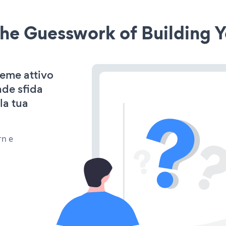
he Guesswork of Building Y
heme attivo
nde sfida
la tua
rn e