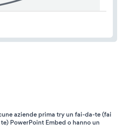
cune aziende prima try un fai-da-te (fai
 te) PowerPoint Embed o hanno un