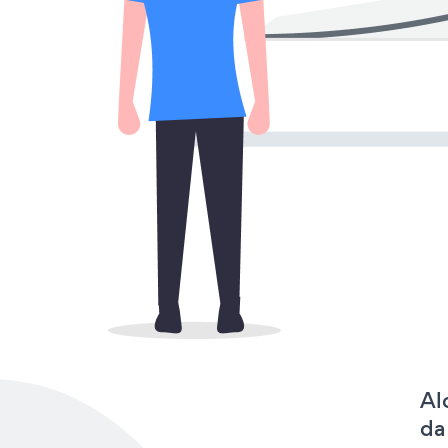
Al
da