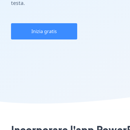
testa.
Inizia gratis
Incorporare l'app Power