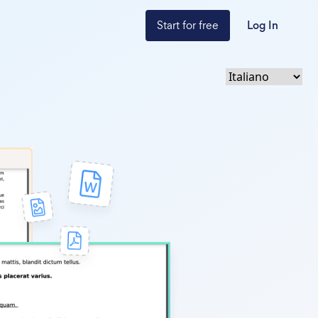
Start for free
Log In