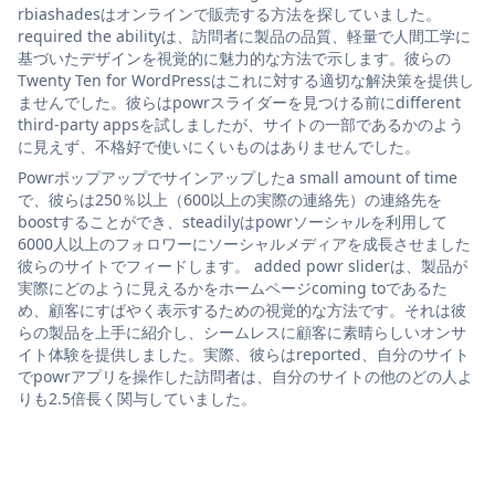
rbiashadesはオンラインで販売する方法を探していました。
required the abilityは、訪問者に製品の品質、軽量で人間工学に
基づいたデザインを視覚的に魅力的な方法で示します。彼らの
Twenty Ten for WordPressはこれに対する適切な解決策を提供し
ませんでした。彼らはpowrスライダーを見つける前にdifferent
third-party appsを試しましたが、サイトの一部であるかのよう
に見えず、不格好で使いにくいものはありませんでした。
Powrポップアップでサインアップしたa small amount of time
で、彼らは250％以上（600以上の実際の連絡先）の連絡先を
boostすることができ、steadilyはpowrソーシャルを利用して
6000人以上のフォロワーにソーシャルメディアを成長させました
彼らのサイトでフィードします。 added powr sliderは、製品が
実際にどのように見えるかをホームページcoming toであるた
め、顧客にすばやく表示するための視覚的な方法です。それは彼
らの製品を上手に紹介し、シームレスに顧客に素晴らしいオンサ
イト体験を提供しました。実際、彼らはreported、自分のサイト
でpowrアプリを操作した訪問者は、自分のサイトの他のどの人よ
りも2.5倍長く関与していました。