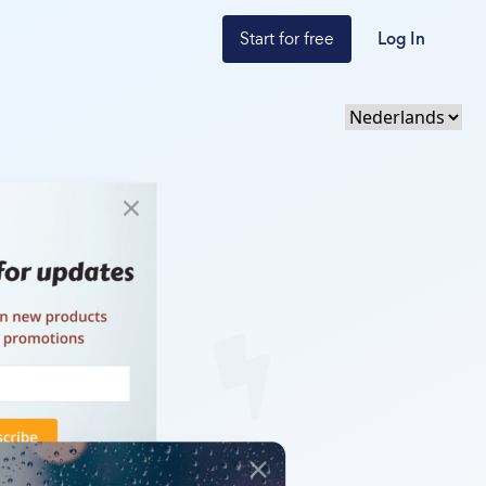
Start for free
Log In