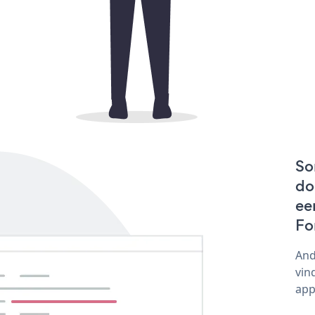
So
do
ee
Fo
And
vin
app