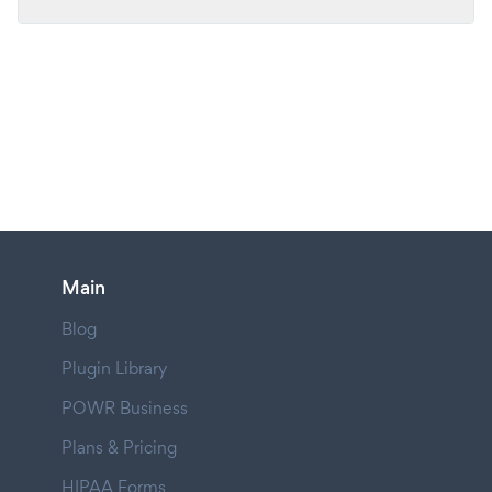
Main
Blog
Plugin Library
POWR Business
Plans & Pricing
HIPAA Forms