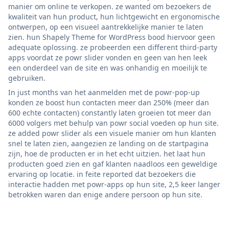
manier om online te verkopen. ze wanted om bezoekers de
kwaliteit van hun product, hun lichtgewicht en ergonomische
ontwerpen, op een visueel aantrekkelijke manier te laten
zien. hun Shapely Theme for WordPress bood hiervoor geen
adequate oplossing. ze probeerden een different third-party
apps voordat ze powr slider vonden en geen van hen leek
een onderdeel van de site en was onhandig en moeilijk te
gebruiken.
In just months van het aanmelden met de powr-pop-up
konden ze boost hun contacten meer dan 250% (meer dan
600 echte contacten) constantly laten groeien tot meer dan
6000 volgers met behulp van powr social voeden op hun site.
ze added powr slider als een visuele manier om hun klanten
snel te laten zien, aangezien ze landing on de startpagina
zijn, hoe de producten er in het echt uitzien. het laat hun
producten goed zien en gaf klanten naadloos een geweldige
ervaring op locatie. in feite reported dat bezoekers die
interactie hadden met powr-apps op hun site, 2,5 keer langer
betrokken waren dan enige andere persoon op hun site.