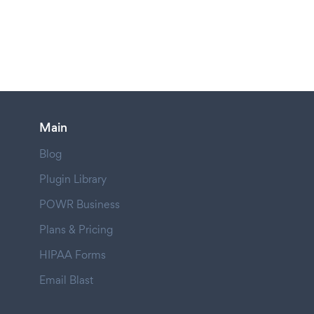
Main
Blog
Plugin Library
POWR Business
Plans & Pricing
HIPAA Forms
Email Blast