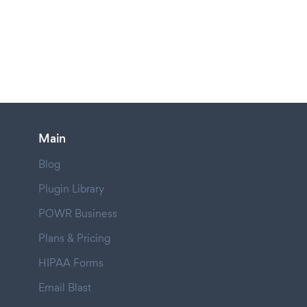
Main
Blog
Plugin Library
POWR Business
Plans & Pricing
HIPAA Forms
Email Blast