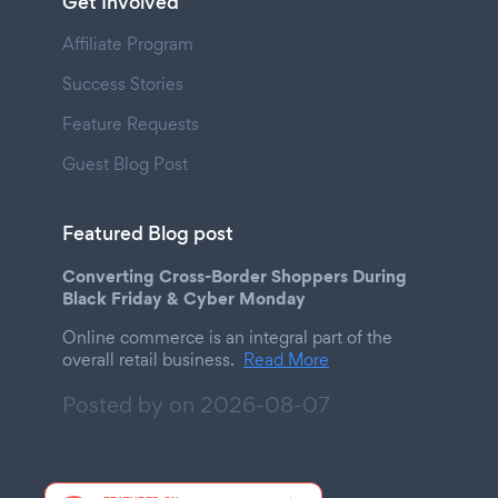
Get Involved
Affiliate Program
Success Stories
Feature Requests
Guest Blog Post
Featured Blog post
Converting Cross-Border Shoppers During
Black Friday & Cyber Monday
Online commerce is an integral part of the
overall retail business.
Read More
Posted by on
2026-08-07