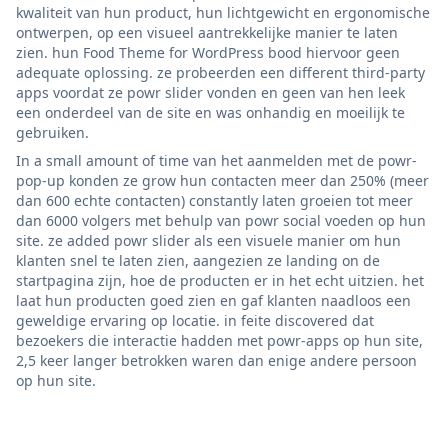
kwaliteit van hun product, hun lichtgewicht en ergonomische
ontwerpen, op een visueel aantrekkelijke manier te laten
zien. hun Food Theme for WordPress bood hiervoor geen
adequate oplossing. ze probeerden een different third-party
apps voordat ze powr slider vonden en geen van hen leek
een onderdeel van de site en was onhandig en moeilijk te
gebruiken.
In a small amount of time van het aanmelden met de powr-
pop-up konden ze grow hun contacten meer dan 250% (meer
dan 600 echte contacten) constantly laten groeien tot meer
dan 6000 volgers met behulp van powr social voeden op hun
site. ze added powr slider als een visuele manier om hun
klanten snel te laten zien, aangezien ze landing on de
startpagina zijn, hoe de producten er in het echt uitzien. het
laat hun producten goed zien en gaf klanten naadloos een
geweldige ervaring op locatie. in feite discovered dat
bezoekers die interactie hadden met powr-apps op hun site,
2,5 keer langer betrokken waren dan enige andere persoon
op hun site.