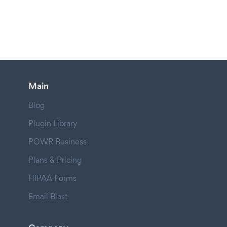
Main
Blog
Plugin Library
POWR Business
Plans & Pricing
HIPAA Forms
Email Blast