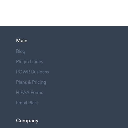
Main
Blog
Plugin Library
POWR Business
Plans & Pricing
HIPAA Forms
Email Blast
Company