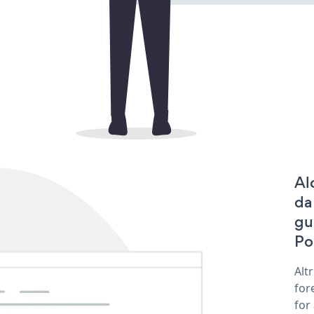
Al
da
gu
Po
Alt
for
for