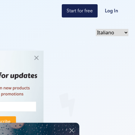
Start for free
Log In