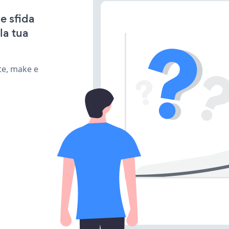
e sfida
la tua
te, make e