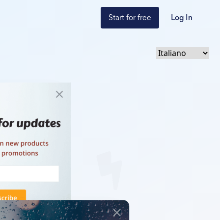
Start for free
Log In