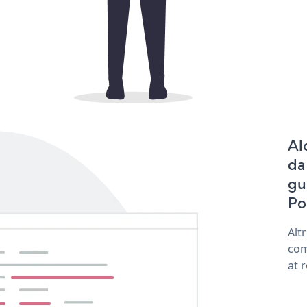
Al
da
gu
Po
Alt
com
at 