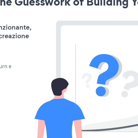
he Guesswork of Building Y
unzionante,
 creazione
urn e