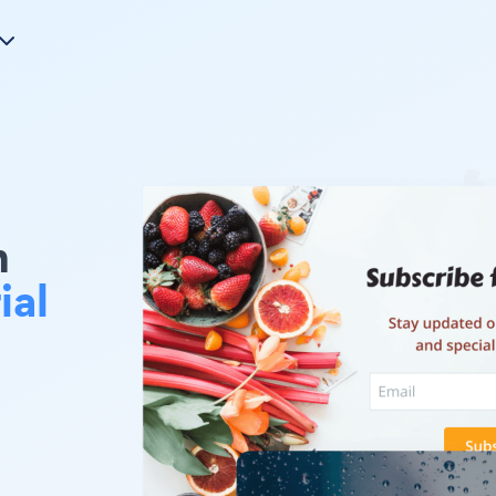
m
ial