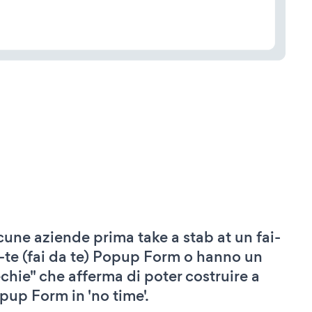
cune aziende prima take a stab at un fai-
-te (fai da te) Popup Form o hanno un
echie" che afferma di poter costruire a
pup Form in 'no time'.