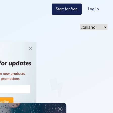
Start for free
Log In