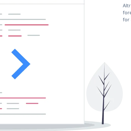
Alt
for
for