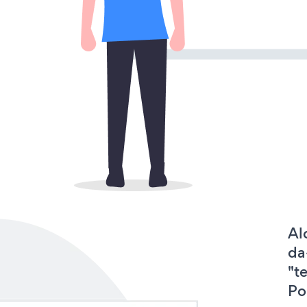
Al
da
"t
Po