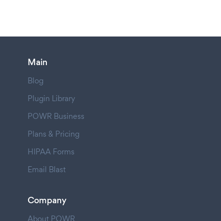
Main
Blog
Plugin Library
POWR Business
Plans & Pricing
HIPAA Forms
Email Blast
Company
About POWR