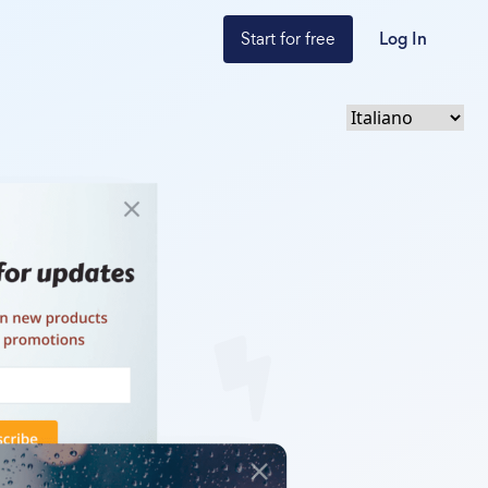
Start for free
Log In