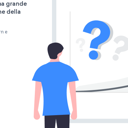
ima grande
ne della
rn e