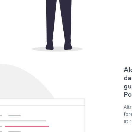
Al
da
gu
Po
Alt
for
at 