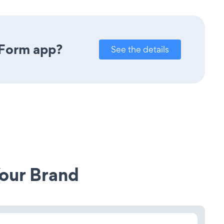
 Form app?
See the details
our Brand