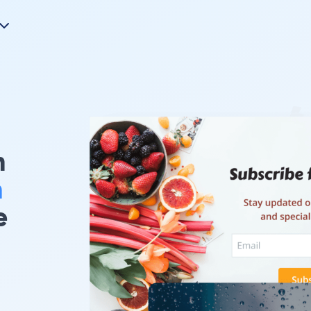
m
n
e