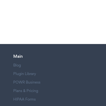
Main
Blog
Plugin Library
POWR Business
Plans & Pricing
HIPAA Forms