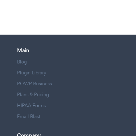
Main
Blog
Plugin Library
POWR Business
Plans & Pricing
HIPAA Forms
Email Blast
Company