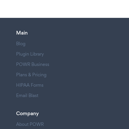
Main
Blog
Plugin Library
POWR Business
Plans & Pricing
HIPAA Forms
Email Blast
Company
About POWR