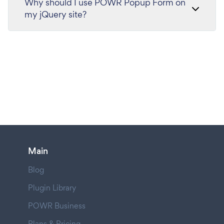
Why should I use POWR Popup Form on
my jQuery site?
Main
Blog
Plugin Library
POWR Business
Plans & Pricing