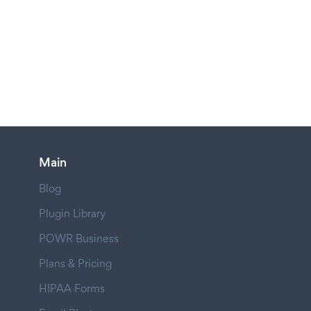
Main
Blog
Plugin Library
POWR Business
Plans & Pricing
HIPAA Forms