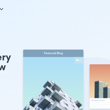
ery
w