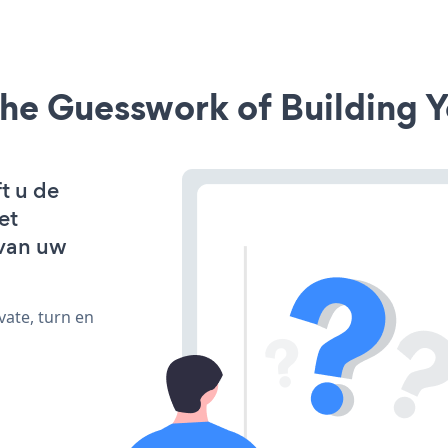
he Guesswork of Building Y
t u de
et
van uw
vate, turn en