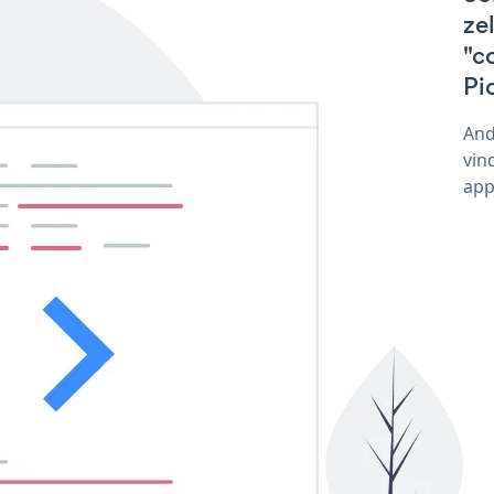
ze
"c
Pi
And
vin
app