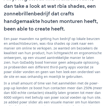
dan take a look at wat rbia shades, een
zonnebrillenbedrijf dat crafts
handgemaakte houten monturen heeft,
been able to create heeft.
Een paar maanden na getting hun bedrijf op lokale beurzen
en ambachtsbeurzen, was rbia shades op zoek naar een
manier om online te verkopen. ze wanted om bezoekers de
kwaliteit van hun product, hun lichtgewicht en ergonomische
ontwerpen, op een visueel aantrekkelijke manier te laten
zien. hun GoDaddy bood hiervoor geen adequate oplossing.
ze probeerden een different third-party apps voordat ze
powr slider vonden en geen van hen leek een onderdeel van
de site en was onhandig en moeilijk te gebruiken.
In a small amount of time van het aanmelden met de powr-
pop-up konden ze boost hun contacten meer dan 250% (meer
dan 600 echte contacten) steadily laten groeien tot meer dan
6000 volgers met behulp van powr social voeden op hun site.
ze added powr slider als een visuele manier om hun klanten