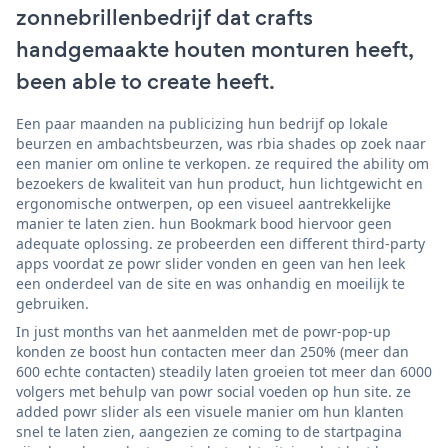
zonnebrillenbedrijf dat crafts
handgemaakte houten monturen heeft,
been able to create heeft.
Een paar maanden na publicizing hun bedrijf op lokale
beurzen en ambachtsbeurzen, was rbia shades op zoek naar
een manier om online te verkopen. ze required the ability om
bezoekers de kwaliteit van hun product, hun lichtgewicht en
ergonomische ontwerpen, op een visueel aantrekkelijke
manier te laten zien. hun Bookmark bood hiervoor geen
adequate oplossing. ze probeerden een different third-party
apps voordat ze powr slider vonden en geen van hen leek
een onderdeel van de site en was onhandig en moeilijk te
gebruiken.
In just months van het aanmelden met de powr-pop-up
konden ze boost hun contacten meer dan 250% (meer dan
600 echte contacten) steadily laten groeien tot meer dan 6000
volgers met behulp van powr social voeden op hun site. ze
added powr slider als een visuele manier om hun klanten
snel te laten zien, aangezien ze coming to de startpagina