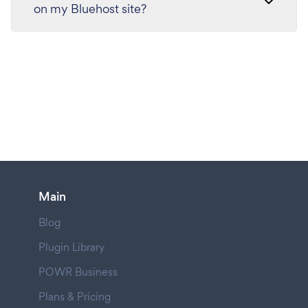
on my Bluehost site?
Main
Blog
Plugin Library
POWR Business
Plans & Pricing