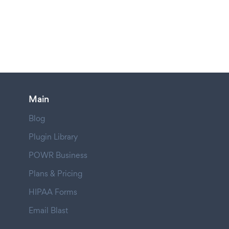
Main
Blog
Plugin Library
POWR Business
Plans & Pricing
HIPAA Forms
Email Blast