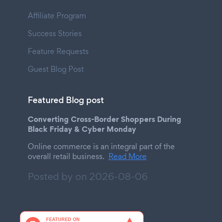
Affiliate Program
Success Stories
Feature Requests
Guest Blog Post
Featured Blog post
Converting Cross-Border Shoppers During
Black Friday & Cyber Monday
Online commerce is an integral part of the
overall retail business.
Read More
Posted by on
2026-08-06