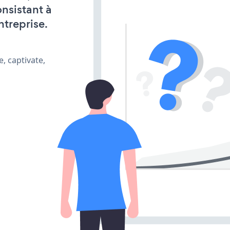
onsistant à
ntreprise.
, captivate,