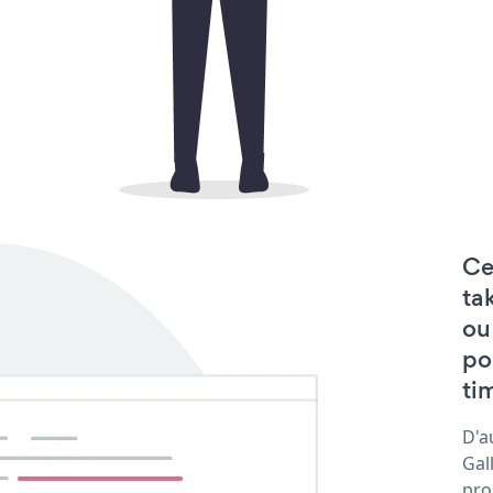
Ce
ta
ou
po
tim
D'a
Gal
pro