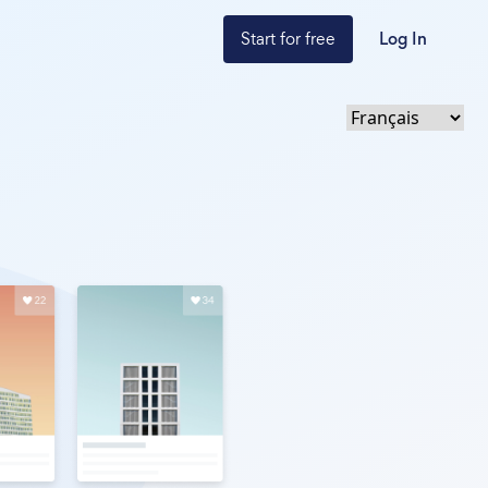
Start for free
Log In