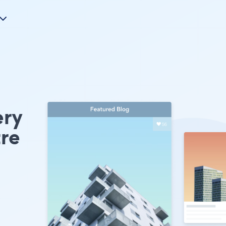
ery
tre