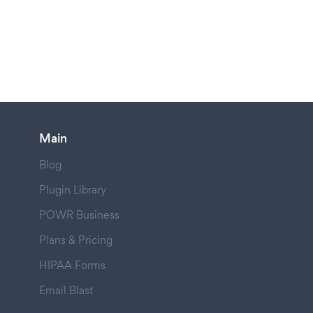
Main
Blog
Plugin Library
POWR Business
Plans & Pricing
HIPAA Forms
Email Blast