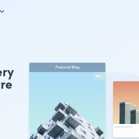
ery
tre