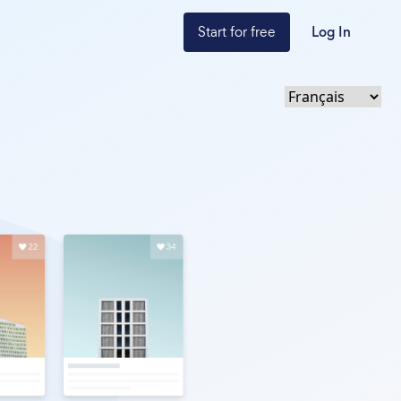
Start for free
Log In