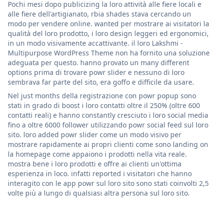
Pochi mesi dopo publicizing la loro attività alle fiere locali e
alle fiere dell'artigianato, rbia shades stava cercando un
modo per vendere online. wanted per mostrare ai visitatori la
qualità del loro prodotto, i loro design leggeri ed ergonomici,
in un modo visivamente accattivante. il loro Lakshmi -
Multipurpose WordPress Theme non ha fornito una soluzione
adeguata per questo. hanno provato un many different
options prima di trovare powr slider e nessuno di loro
sembrava far parte del sito, era goffo e difficile da usare.
Nel just months della registrazione con powr popup sono
stati in grado di boost i loro contatti oltre il 250% (oltre 600
contatti reali) e hanno constantly cresciuto i loro social media
fino a oltre 6000 follower utilizzando powr social feed sul loro
sito. loro added powr slider come un modo visivo per
mostrare rapidamente ai propri clienti come sono landing on
la homepage come appaiono i prodotti nella vita reale.
mostra bene i loro prodotti e offre ai clienti un'ottima
esperienza in loco. infatti reported i visitatori che hanno
interagito con le app powr sul loro sito sono stati coinvolti 2,5
volte più a lungo di qualsiasi altra persona sul loro sito.