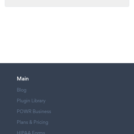
Main
Blog
Plugin Library
POWR Business
Plans & Pricing
HIPAA Forms