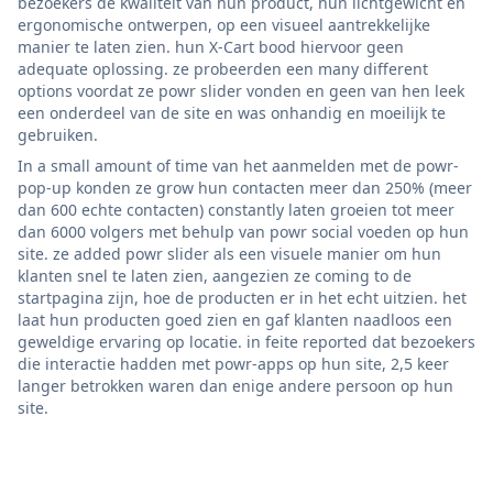
bezoekers de kwaliteit van hun product, hun lichtgewicht en
ergonomische ontwerpen, op een visueel aantrekkelijke
manier te laten zien. hun X-Cart bood hiervoor geen
adequate oplossing. ze probeerden een many different
options voordat ze powr slider vonden en geen van hen leek
een onderdeel van de site en was onhandig en moeilijk te
gebruiken.
In a small amount of time van het aanmelden met de powr-
pop-up konden ze grow hun contacten meer dan 250% (meer
dan 600 echte contacten) constantly laten groeien tot meer
dan 6000 volgers met behulp van powr social voeden op hun
site. ze added powr slider als een visuele manier om hun
klanten snel te laten zien, aangezien ze coming to de
startpagina zijn, hoe de producten er in het echt uitzien. het
laat hun producten goed zien en gaf klanten naadloos een
geweldige ervaring op locatie. in feite reported dat bezoekers
die interactie hadden met powr-apps op hun site, 2,5 keer
langer betrokken waren dan enige andere persoon op hun
site.