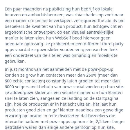
Een paar maanden na publicizing hun bedrijf op lokale
beurzen en ambachtsbeurzen, was rbia shades op zoek naar
een manier om online te verkopen. ze required the ability om
bezoekers de kwaliteit van hun product, hun lichtgewicht en
ergonomische ontwerpen, op een visueel aantrekkelijke
manier te laten zien. hun WebSelf bood hiervoor geen
adequate oplossing. ze probeerden een different third-party
apps voordat ze powr slider vonden en geen van hen leek
een onderdeel van de site en was onhandig en moeilijk te
gebruiken.
In just months van het aanmelden met de powr-pop-up
konden ze grow hun contacten meer dan 250% (meer dan
600 echte contacten) constantly laten groeien tot meer dan
6000 volgers met behulp van powr social voeden op hun site.
ze added powr slider als een visuele manier om hun klanten
snel te laten zien, aangezien ze landing on de startpagina
zijn, hoe de producten er in het echt uitzien. het laat hun
producten goed zien en gaf klanten naadloos een geweldige
ervaring op locatie. in feite discovered dat bezoekers die
interactie hadden met powr-apps op hun site, 2,5 keer langer
betrokken waren dan enige andere persoon op hun site.