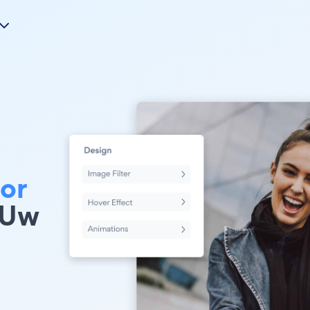
or
 Uw