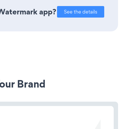
 Watermark app?
See the details
our Brand