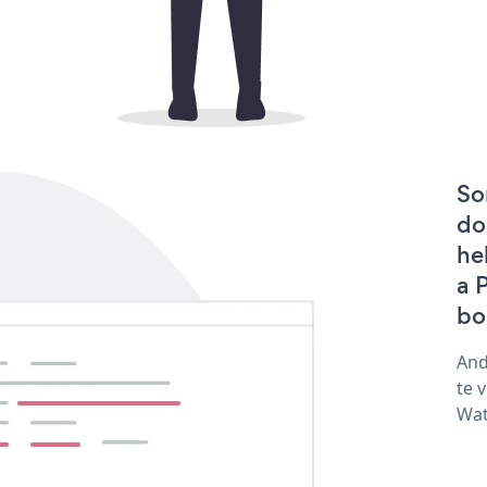
So
do
he
a 
bo
And
te 
Wat