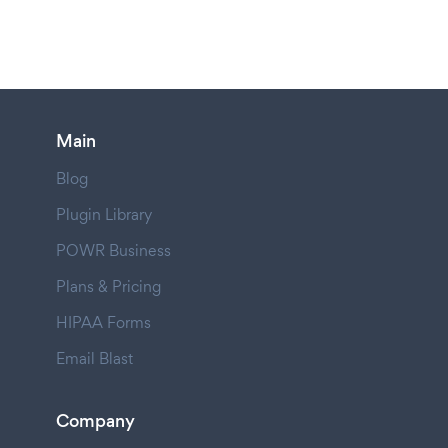
Main
Blog
Plugin Library
POWR Business
Plans & Pricing
HIPAA Forms
Email Blast
Company