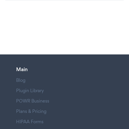
Main
Blog
Plugin Library
POWR Business
Plans & Pricing
HIPAA Forms