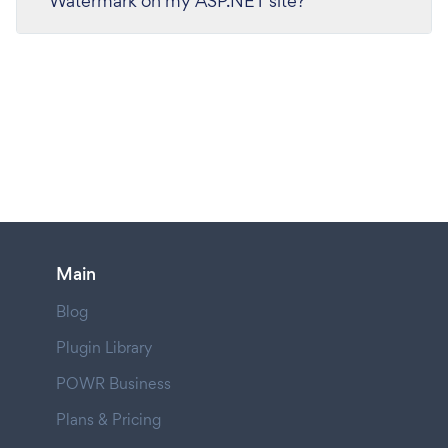
Watermark on my ASP.NET site?
Main
Blog
Plugin Library
POWR Business
Plans & Pricing