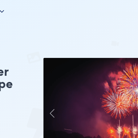
er
pe