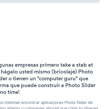
gunas empresas primero take a stab at
 hágalo usted mismo (bricolaje) Photo
ider o tienen un "computer guru" que
irma que puede construir a Photo Slider
'no time'.
os intentan encontrar aplicaciones Photo Slider de
igo abierto o companies abroad que claim to ofrecen