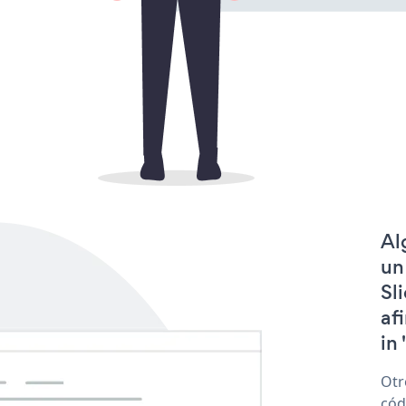
Al
un
Sl
af
in 
Otr
cód