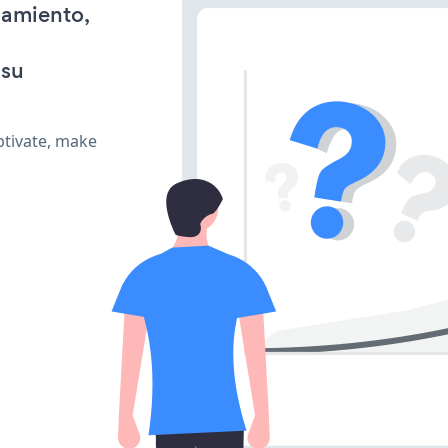
namiento,
 su
ptivate, make