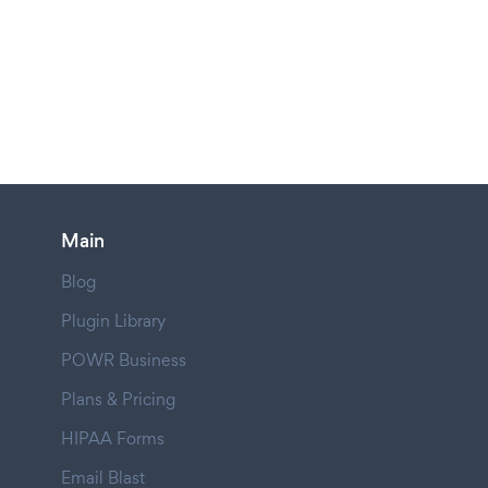
Main
Blog
Plugin Library
POWR Business
Plans & Pricing
HIPAA Forms
Email Blast