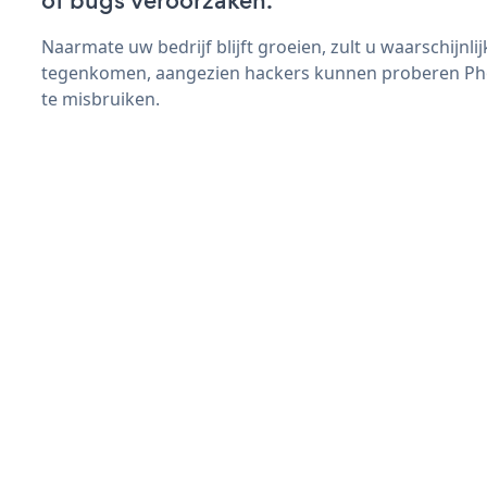
of bugs veroorzaken.
Naarmate uw bedrijf blijft groeien, zult u waarschijnl
tegenkomen, aangezien hackers kunnen proberen Phot
te misbruiken.