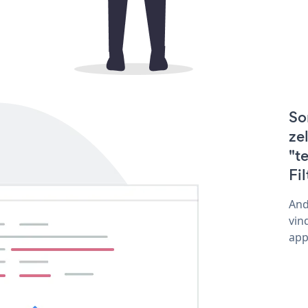
So
ze
"t
Fi
And
vin
app