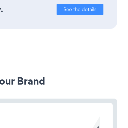
.
See the details
our Brand