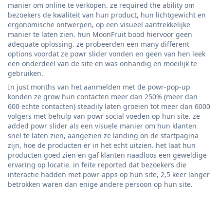
manier om online te verkopen. ze required the ability om
bezoekers de kwaliteit van hun product, hun lichtgewicht en
ergonomische ontwerpen, op een visueel aantrekkelijke
manier te laten zien. hun MoonFruit bood hiervoor geen
adequate oplossing. ze probeerden een many different
options voordat ze powr slider vonden en geen van hen leek
een onderdeel van de site en was onhandig en moeilijk te
gebruiken.
In just months van het aanmelden met de powr-pop-up
konden ze grow hun contacten meer dan 250% (meer dan
600 echte contacten) steadily laten groeien tot meer dan 6000
volgers met behulp van powr social voeden op hun site. ze
added powr slider als een visuele manier om hun klanten
snel te laten zien, aangezien ze landing on de startpagina
zijn, hoe de producten er in het echt uitzien. het laat hun
producten goed zien en gaf klanten naadloos een geweldige
ervaring op locatie. in feite reported dat bezoekers die
interactie hadden met powr-apps op hun site, 2,5 keer langer
betrokken waren dan enige andere persoon op hun site.