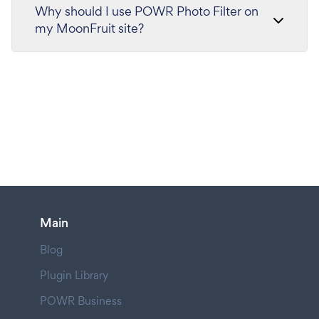
Why should I use POWR Photo Filter on
my MoonFruit site?
Main
Blog
Plugin Library
POWR Business