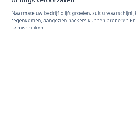
of bugs veroorzaken.
Naarmate uw bedrijf blijft groeien, zult u waarschijnl
tegenkomen, aangezien hackers kunnen proberen Phot
te misbruiken.