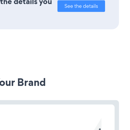
 the details you
See the details
our Brand