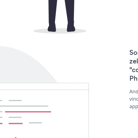
So
ze
"c
Ph
And
vin
app