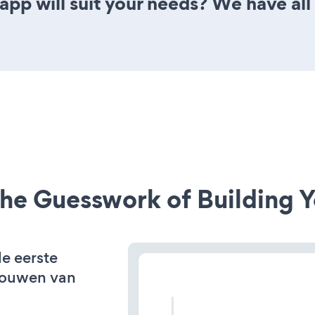
app will suit your needs? We have all
he Guesswork of Building Y
de eerste
bouwen van